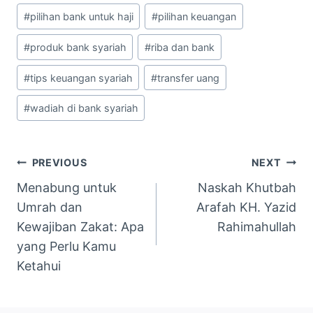
#
pilihan bank untuk haji
#
pilihan keuangan
#
produk bank syariah
#
riba dan bank
#
tips keuangan syariah
#
transfer uang
#
wadiah di bank syariah
Navigasi
PREVIOUS
NEXT
Menabung untuk
Naskah Khutbah
pos
Umrah dan
Arafah KH. Yazid
Kewajiban Zakat: Apa
Rahimahullah
yang Perlu Kamu
Ketahui