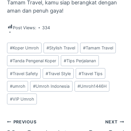
Tamam Travel, kamu siap berangkat dengan
aman dan penuh gaya!
Post Views:
334
Post
#
Koper Umroh
#
Stylish Travel
#
Tamam Travel
Tags:
#
Tanda Pengenal Koper
#
Tips Perjalanan
#
Travel Safety
#
Travel Style
#
Travel Tips
#
umroh
#
Umroh Indonesia
#
Umroh1446H
#
VIP Umroh
Navigasi
PREVIOUS
NEXT