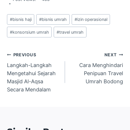
Post
#
bisnis haji
#
bisnis umrah
#
izin operasional
Tags:
#
konsorsium umrah
#
travel umrah
Navigasi
PREVIOUS
NEXT
Langkah-Langkah
Cara Menghindari
pos
Mengetahui Sejarah
Penipuan Travel
Masjid Al-Aqsa
Umrah Bodong
Secara Mendalam