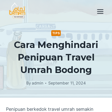
Skip
to
content
TIPS
Cara Menghindari
Penipuan Travel
Umrah Bodong
By
admin
September 11, 2024
Penipuan berkedok travel umrah semakin