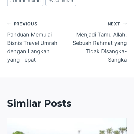
#
Umrah murah
#
visa umrah
Navigasi
PREVIOUS
NEXT
Panduan Memulai
Menjadi Tamu Allah:
pos
Bisnis Travel Umrah
Sebuah Rahmat yang
dengan Langkah
Tidak Disangka-
yang Tepat
Sangka
Similar Posts