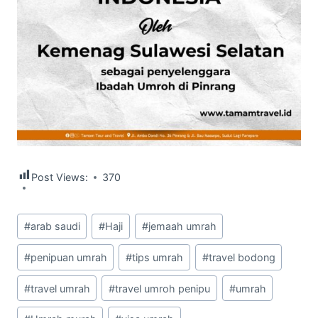
Post Views:
370
Post
#
arab saudi
#
Haji
#
jemaah umrah
Tags:
#
penipuan umrah
#
tips umrah
#
travel bodong
#
travel umrah
#
travel umroh penipu
#
umrah