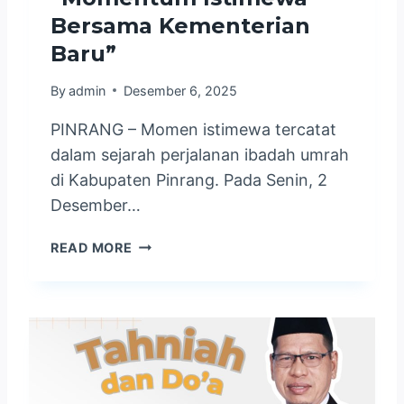
B
S
Bersama Kementerian
E
M
R
Baru”
A
A
S
N
U
By
admin
Desember 6, 2025
G
K
PINRANG – Momen istimewa tercatat
K
M
A
A
dalam sejarah perjalanan ibadah umrah
T
K
di Kabupaten Pinrang. Pada Senin, 2
D
K
Desember…
A
A
L
H
K
READ MORE
A
J
E
M
E
P
T
L
A
I
A
L
G
N
A
A
G
K
G
M
A
E
U