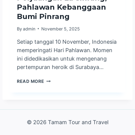
N
E
Pahlawan Kebanggaan
E
A
N
M
Bumi Pinrang
H
T
E
S
U
N
By
admin
November 5, 2025
U
M
T
C
I
E
Setiap tanggal 10 November, Indonesia
I
S
R
memperingati Hari Pahlawan. Momen
!
T
I
P
ini didedikasikan untuk mengenang
I
A
A
M
pertempuran heroik di Surabaya…
N
K
E
H
E
W
H
READ MORE
A
T
A
A
J
U
B
R
I
M
E
I
D
R
R
P
A
O
S
A
N
H
A
H
© 2026 Tamam Tour and Travel
U
A
M
L
M
K
A