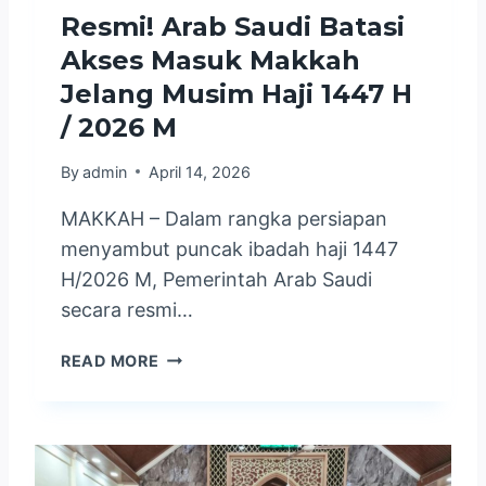
U
Resmi! Arab Saudi Batasi
M
Akses Masuk Makkah
I
L
Jelang Musim Haji 1447 H
A
/ 2026 M
S
I
By
admin
April 14, 2026
N
R
MAKKAH – Dalam rangka persiapan
A
menyambut puncak ibadah haji 1447
N
H/2026 M, Pemerintah Arab Saudi
G
:
secara resmi…
J
E
R
READ MORE
M
E
A
S
A
M
H
I
C
!