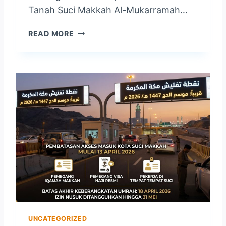
Tanah Suci Makkah Al-Mukarramah…
K
READ MORE
A
B
A
R
B
A
H
A
G
I
A
D
A
R
I
B
UNCATEGORIZED