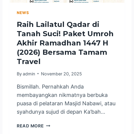
R
A
I
I
NEWS
S
K
Raih Lailatul Qadar di
M
A
U
Tanah Suci! Paket Umroh
N
H
T
Akhir Ramadhan 1447 H
A
A
(2026) Bersama Tamam
M
H
M
Travel
N
A
I
D
By
admin
November 20, 2025
A
,
H
L
Bismillah. Pernahkah Anda
A
E
membayangkan nikmatnya berbuka
T
P
A
puasa di pelataran Masjid Nabawi, atau
A
S
syahdunya sujud di depan Ka’bah…
S
P
J
E
R
READ MORE
E
L
A
M