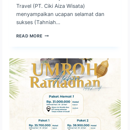
Travel (PT. Ciki Aiza Wisata)
A
N
menyampaikan ucapan selamat dan
U
sukses (Tahniah…
M
R
T
READ MORE
A
A
H
M
P
A
I
M
N
T
R
R
A
A
N
V
G
E
,
L
H
S
.
A
I
M
D
P