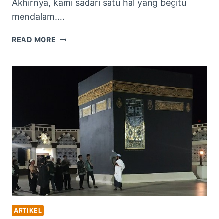
Akhirnya, kami sadari satu hal yang begitu
mendalam….
KAMI
READ MORE
SADAR:
PERJALANAN
IMAN
YANG
MENGAJARKAN
KEDEKATAN
DENGAN
TUHAN
ARTIKEL