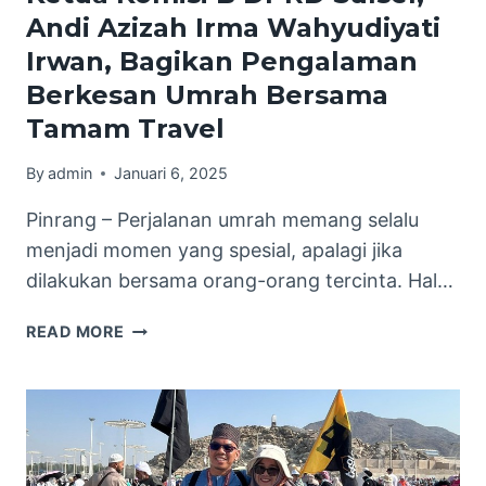
Andi Azizah Irma Wahyudiyati
Irwan, Bagikan Pengalaman
Berkesan Umrah Bersama
Tamam Travel
By
admin
Januari 6, 2025
Pinrang – Perjalanan umrah memang selalu
menjadi momen yang spesial, apalagi jika
dilakukan bersama orang-orang tercinta. Hal…
KETUA
READ MORE
KOMISI
B
DPRD
SULSEL,
ANDI
AZIZAH