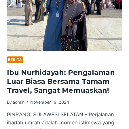
IRMA
WAHYUDIYATI
IRWAN,
BAGIKAN
PENGALAMAN
BERKESAN
UMRAH
BERSAMA
TAMAM
BERITA
TRAVEL
Ibu Nurhidayah: Pengalaman
Luar Biasa Bersama Tamam
Travel, Sangat Memuaskan!
By
admin
November 19, 2024
PINRANG, SULAWESI SELATAN – Perjalanan
ibadah umrah adalah momen istimewa yang