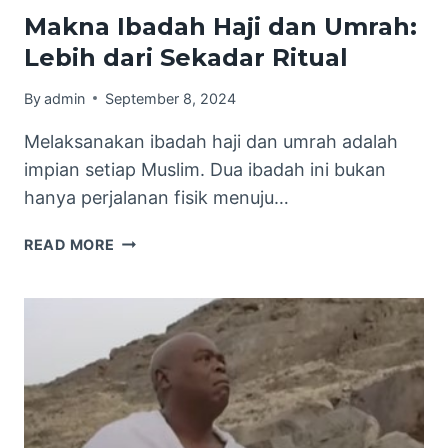
Makna Ibadah Haji dan Umrah:
Lebih dari Sekadar Ritual
By
admin
September 8, 2024
Melaksanakan ibadah haji dan umrah adalah
impian setiap Muslim. Dua ibadah ini bukan
hanya perjalanan fisik menuju…
MAKNA
READ MORE
IBADAH
HAJI
DAN
UMRAH:
LEBIH
DARI
SEKADAR
RITUAL