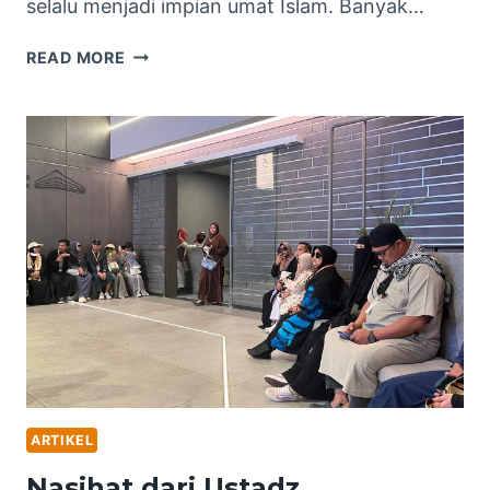
selalu menjadi impian umat Islam. Banyak…
IBU
READ MORE
NURHIDAYAH:
PENGALAMAN
LUAR
BIASA
BERSAMA
TAMAM
TRAVEL,
SANGAT
MEMUASKAN!
ARTIKEL
Nasihat dari Ustadz