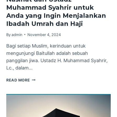
Muhammad Syahrir untuk
Anda yang Ingin Menjalankan
Ibadah Umrah dan Haji
By
admin
November 4, 2024
Bagi setiap Muslim, kerinduan untuk
mengunjungi Baitullah adalah sebuah
panggilan jiwa. Ustadz H. Muhammad Syahrir,
Lc., dalam…
NASIHAT
READ MORE
DARI
USTADZ
MUHAMMAD
SYAHRIR
UNTUK
ANDA