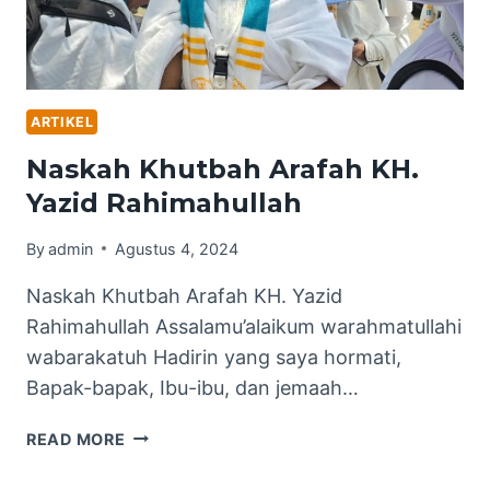
ARTIKEL
Naskah Khutbah Arafah KH.
Yazid Rahimahullah
By
admin
Agustus 4, 2024
Naskah Khutbah Arafah KH. Yazid
Rahimahullah Assalamu’alaikum warahmatullahi
wabarakatuh Hadirin yang saya hormati,
Bapak-bapak, Ibu-ibu, dan jemaah…
NASKAH
READ MORE
KHUTBAH
ARAFAH