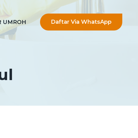
Daftar Via WhatsApp
R UMROH
ul