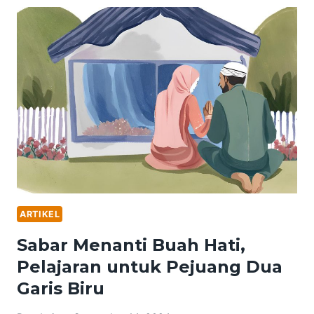
BALIK
SENYUM:
KETIKA
HATI
HANYA
BERSANDAR
PADA
ALLAH
ARTIKEL
Sabar Menanti Buah Hati,
Pelajaran untuk Pejuang Dua
Garis Biru