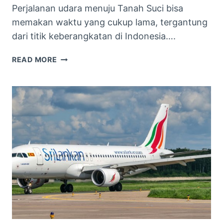
Perjalanan udara menuju Tanah Suci bisa
memakan waktu yang cukup lama, tergantung
dari titik keberangkatan di Indonesia….
TIPS
READ MORE
PENTING
UNTUK
JAMAAH
UMRAH
SAAT
DI
DALAM
PESAWAT