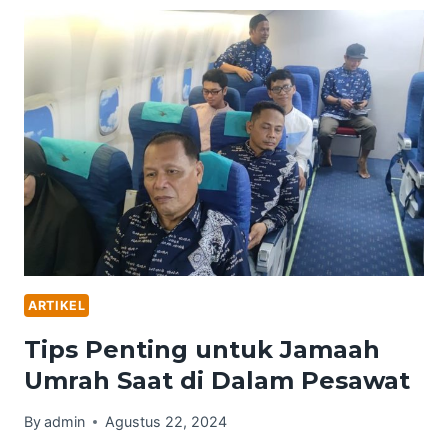
KAIN
IHRAM
YANG
AMAN
DAN
NYAMAN
BAGI
LAKI-
LAKI
ARTIKEL
Tips Penting untuk Jamaah
Umrah Saat di Dalam Pesawat
By
admin
Agustus 22, 2024