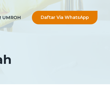
Daftar Via WhatsApp
R UMROH
ah