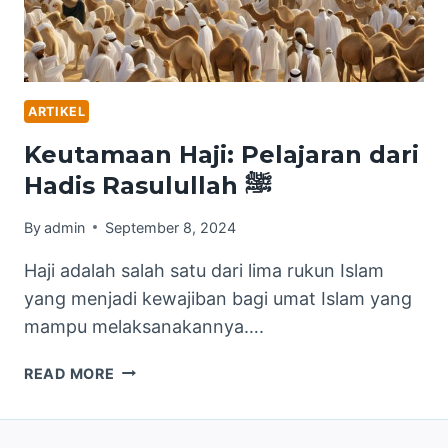
ARTIKEL
Keutamaan Haji: Pelajaran dari
Hadis Rasulullah ﷺ
By
admin
September 8, 2024
Haji adalah salah satu dari lima rukun Islam
yang menjadi kewajiban bagi umat Islam yang
mampu melaksanakannya….
KEUTAMAAN
READ MORE
HAJI:
PELAJARAN
DARI