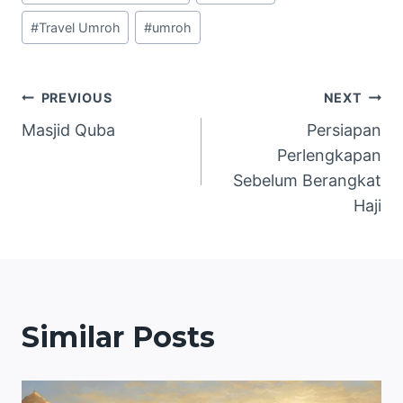
#
Travel Umroh
#
umroh
Navigasi
PREVIOUS
NEXT
Masjid Quba
Persiapan
pos
Perlengkapan
Sebelum Berangkat
Haji
Similar Posts