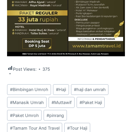
Post Views:
375
Post
#
Bimbingan Umroh
#
Haji
#
haji dan umrah
Tags:
#
Manasik Umrah
#
Muttawif
#
Paket Haji
#
Paket Umroh
#
pinrang
#
Tamam Tour And Travel
#
Tour Haji