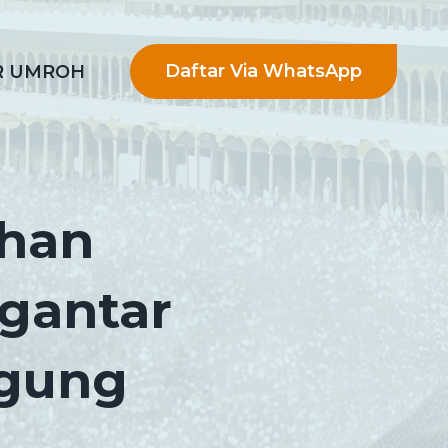
Daftar Via WhatsApp
R UMROH
han
ngantar
gung