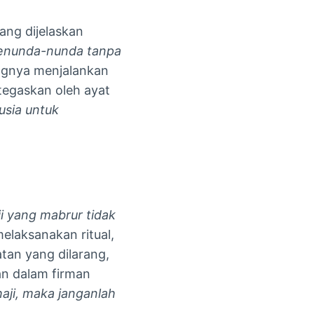
ang dijelaskan
enunda-nunda tanpa
ngnya menjalankan
itegaskan oleh ayat
usia untuk
ji yang mabrur tidak
elaksanakan ritual,
atan yang dilarang,
an dalam firman
aji, maka janganlah