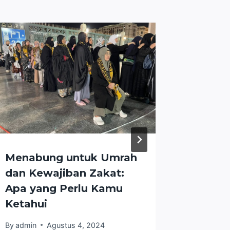
Menabung untuk Umrah
Kunci 
dan Kewajiban Zakat:
untuk 
Apa yang Perlu Kamu
Menyen
Ketahui
dari Fu
By
admin
Agustus 4, 2024
By
admin