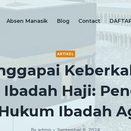
Absen Manasik
Blog
Contact
DAFTA
ARTIKEL
nggapai Keberka
Ibadah Haji: Pe
Hukum Ibadah A
By
admin
September 8, 2024