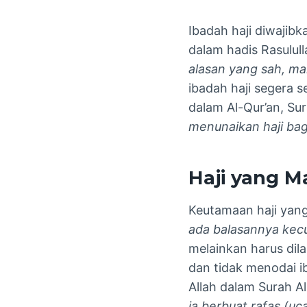
Ibadah haji diwajibk
dalam hadis Rasulul
alasan yang sah, ma
ibadah haji segera s
dalam Al-Qur’an, Sur
menunaikan haji ba
Haji yang M
Keutamaan haji yang
ada balasannya kecua
melainkan harus dila
dan tidak menodai ib
Allah dalam Surah A
ia berbuat rafas (u