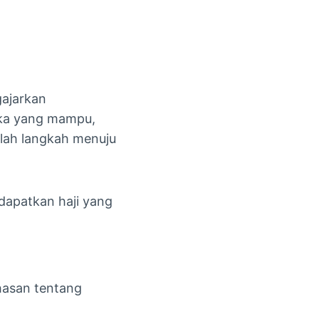
gajarkan
eka yang mampu,
alah langkah menuju
dapatkan haji yang
hasan tentang