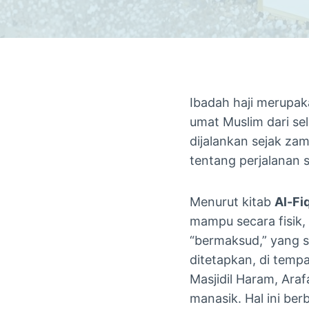
Ibadah haji merupaka
umat Muslim dari se
dijalankan sejak zam
tentang perjalanan 
Menurut kitab
Al-Fi
mampu secara fisik, 
“bermaksud,” yang s
ditetapkan, di temp
Masjidil Haram, Ara
manasik. Hal ini ber