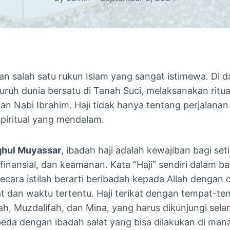
n salah satu rukun Islam yang sangat istimewa. Di da
luruh dunia bersatu di Tanah Suci, melaksanakan ritu
an Nabi Ibrahim. Haji tidak hanya tentang perjalanan f
spiritual yang mendalam.
qhul Muyassar
, ibadah haji adalah kewajiban bagi se
finansial, dan keamanan. Kata “Haji” sendiri dalam b
ecara istilah berarti beribadah kepada Allah dengan 
at dan waktu tertentu. Haji terikat dengan tempat-te
fah, Muzdalifah, dan Mina, yang harus dikunjungi sel
beda dengan ibadah salat yang bisa dilakukan di mana s