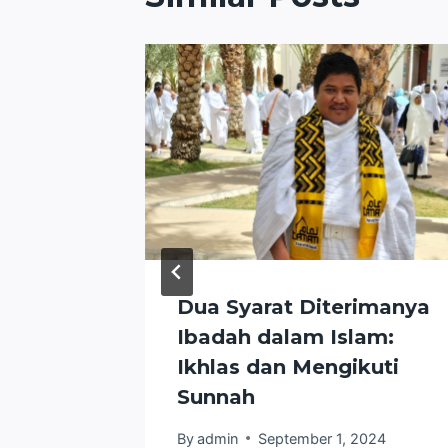
Jumat:
Dua Syarat Diterimanya
ahaya
Ibadah dalam Islam:
ge)
Ikhlas dan Mengikuti
Sunnah
2024
By
admin
September 1, 2024