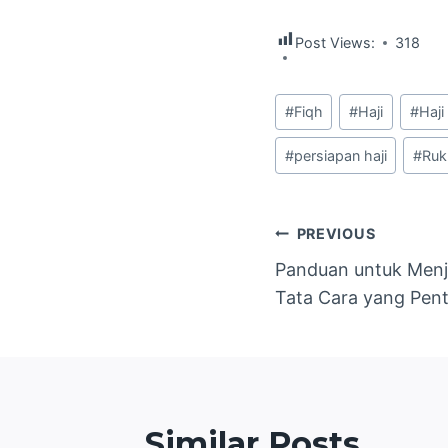
Post Views:
318
Post
#
Fiqh
#
Haji
#
Haji
Tags:
#
persiapan haji
#
Ruk
Navigasi
PREVIOUS
Panduan untuk Menj
pos
Tata Cara yang Pent
Similar Posts