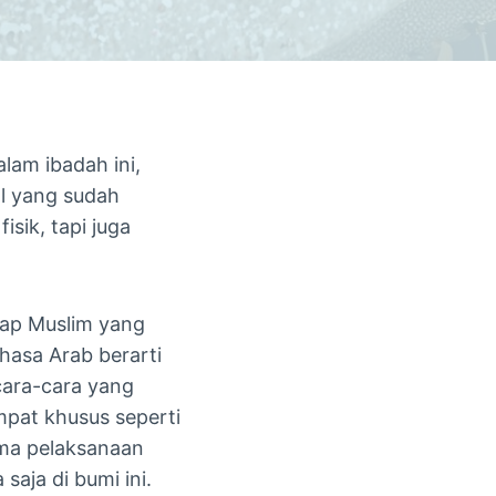
lam ibadah ini,
al yang sudah
isik, tapi juga
tiap Muslim yang
ahasa Arab berarti
cara-cara yang
mpat khusus seperti
ama pelaksanaan
aja di bumi ini​.