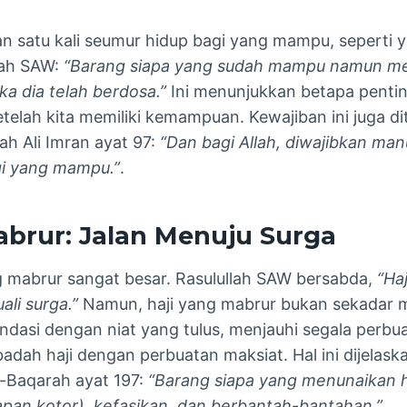
an satu kali seumur hidup bagi yang mampu, seperti y
lah SAW:
“Barang siapa yang sudah mampu namun m
ka dia telah berdosa.”
Ini menunjukkan betapa penti
etelah kita memiliki kemampuan. Kewajiban ini juga d
ah Ali Imran ayat 97:
“Dan bagi Allah, diwajibkan man
gi yang mampu.”
​.
abrur: Jalan Menuju Surga
 mabrur sangat besar. Rasulullah SAW bersabda,
“Ha
li surga.”
Namun, haji yang mabrur bukan sekadar m
ndasi dengan niat yang tulus, menjauhi segala perbu
adah haji dengan perbuatan maksiat. Hal ini dijelask
l-Baqarah ayat 197:
“Barang siapa yang menunaikan h
capan kotor), kefasikan, dan berbantah-bantahan.”
.