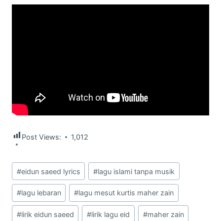
Post Views:
1,012
Post
#
eidun saeed lyrics
#
lagu islami tanpa musik
Tags:
#
lagu lebaran
#
lagu mesut kurtis maher zain
#
lirik eidun saeed
#
lirik lagu eid
#
maher zain