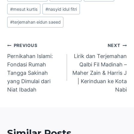
#
mesut kurtis
#
nasyid idul fitri
#
terjemahan eidun saeed
Navigasi
PREVIOUS
NEXT
Pernikahan Islami:
Lirik dan Terjemahan
pos
Fondasi Rumah
Qalbi Fil Madinah –
Tangga Sakinah
Maher Zain & Harris J
yang Dimulai dari
| Kerinduan ke Kota
Niat Ibadah
Nabi
Similar Posts