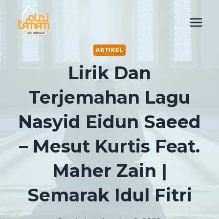
Skip
to
content
ARTIKEL
Lirik Dan
Terjemahan Lagu
Nasyid Eidun Saeed
– Mesut Kurtis Feat.
Maher Zain |
Semarak Idul Fitri