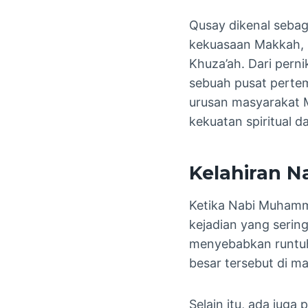
Qusay dikenal sebag
kekuasaan Makkah, i
Khuza’ah. Dari per
sebuah pusat pert
urusan masyarakat 
kekuatan spiritual d
Kelahiran 
Ketika Nabi Muhamma
kejadian yang serin
menyebabkan runtuhn
besar tersebut di m
Selain itu, ada juga 