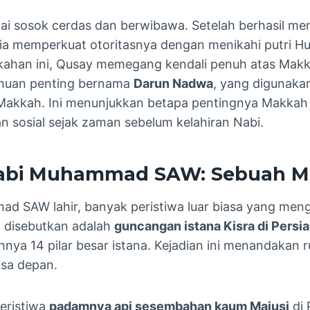
ai sosok cerdas dan berwibawa. Setelah berhasil men
a memperkuat otoritasnya dengan menikahi putri Hula
nikahan ini, Qusay memegang kendali penuh atas M
emuan penting bernama
Darun Nadwa
, yang digunaka
Makkah. Ini menunjukkan betapa pentingnya Makkah 
an sosial sejak zaman sebelum kelahiran Nabi.
Nabi Muhammad SAW: Sebuah Mu
d SAW lahir, banyak peristiwa luar biasa yang mengi
g disebutkan adalah
guncangan istana Kisra di Persia
ya 14 pilar besar istana. Kejadian ini menandakan
asa depan.
peristiwa
padamnya api sesembahan kaum Majusi
di 