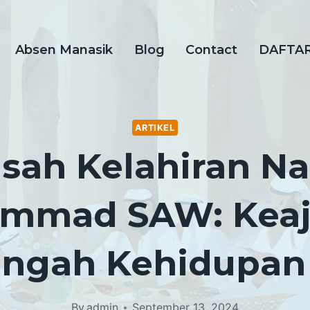
Absen Manasik
Blog
Contact
DAFTA
ARTIKEL
isah Kelahiran Na
mmad SAW: Keaj
engah Kehidupan
By
admin
September 13, 2024