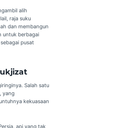
gambil alih
il, raja suku
akkah dan membangun
n untuk berbagai
sebagai pusat
kjizat
ringinya. Salah satu
, yang
 runtuhnya kekuasaan
Persia, api yang tak