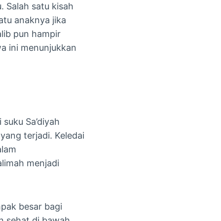
 Salah satu kisah
atu anaknya jika
alib pun hampir
wa ini menunjukkan
 suku Sa’diyah
ang terjadi. Keledai
alam
alimah menjadi
pak besar bagi
n sehat di bawah