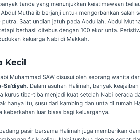
banyak tanda yang menunjukkan keistimewaan beliau.
t Abdul Muthalib berjanji untuk mengorbankan salah s
 putra. Saat undian jatuh pada Abdullah, Abdul Muth
tapi berhasil ditebus dengan 100 ekor unta. Peristi
dudukan keluarga Nabi di Makkah.
 Kecil
 Nabi Muhammad SAW disusui oleh seorang wanita dari
s-Sa’diyah
. Dalam asuhan Halimah, banyak keajaiban y
a kurus tiba-tiba menjadi kuat setelah Nabi berada d
k hanya itu, susu dari kambing dan unta di rumah H
keberkahan luar biasa bagi keluarganya.
 padang pasir bersama Halimah juga memberikan dam
mbangan fisik beliau. Nabi tumbuh dengan cepat da