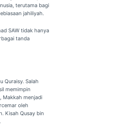
usia, terutama bagi
biasaan jahiliyah.
mmad SAW tidak hanya
erbagai tanda
u Quraisy. Salah
sil memimpin
u, Makkah menjadi
ercemar oleh
h. Kisah Qusay bin
.