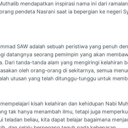
uthalib mendapatkan inspirasi nama ini dari ramala
orang pendeta Nasrani saat ia bepergian ke negeri S
ammad SAW adalah sebuah peristiwa yang penuh den
agi datangnya seorang pemimpin yang akan membaw
a. Dari tanda-tanda alam yang mengiringi kelahiran b
rasakan oleh orang-orang di sekitarnya, semua men
h utusan yang telah ditunggu-tunggu untuk membaw
, mempelajari kisah kelahiran dan kehidupan Nabi 
ng tak hanya menambah ilmu, tetapi juga memperkua
ui teladan beliau, kita dapat belajar bagaimana menj
asih, dan selalu berpegang teguh pada kebenaran.