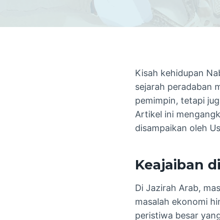
Kisah kehidupan Na
sejarah peradaban m
pemimpin, tetapi ju
Artikel ini mengang
disampaikan oleh Us
Keajaiban d
Di Jazirah Arab, ma
masalah ekonomi hin
peristiwa besar yan