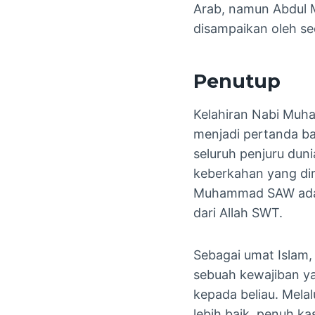
Arab, namun Abdul M
disampaikan oleh se
Penutup
Kelahiran Nabi Muh
menjadi pertanda b
seluruh penjuru duni
keberkahan yang di
Muhammad SAW adala
dari Allah SWT.
Sebagai umat Islam
sebuah kewajiban ya
kepada beliau. Melal
lebih baik, penuh k