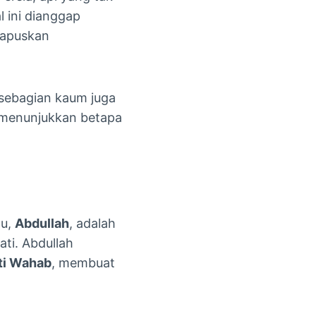
l ini dianggap
hapuskan
 sebagian kaum juga
g menunjukkan betapa
au,
Abdullah
, adalah
ti. Abdullah
ti Wahab
, membuat