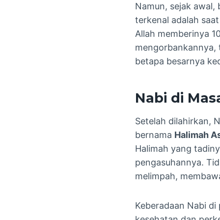
Namun, sejak awal, 
terkenal adalah saa
Allah memberinya 10
mengorbankannya, te
betapa besarnya ke
Nabi di Masa
Setelah dilahirkan,
bernama
Halimah A
Halimah yang tadiny
pengasuhannya. Tida
melimpah, membawa 
Keberadaan Nabi di
kesehatan dan perke