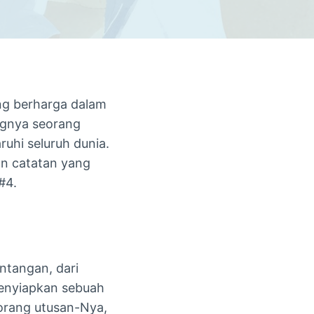
ng berharga dalam
ngnya seorang
uhi seluruh dunia.
an catatan yang
#4.
ntangan, dari
menyiapkan sebuah
eorang utusan-Nya,