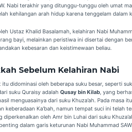
 Nabi terakhir yang ditunggu-tunggu oleh umat man
lah kehilangan arah hidup karena tenggelam dalam ke
 oleh Ustaz Khalid Basalamah, kelahiran Nabi Muha
rang bayi, melainkan peristiwa ini disertai dengan b
andakan kebesaran dan keistimewaan beliau.
kah Sebelum Kelahiran Nabi
itu didominasi oleh beberapa suku besar, seperti suk
dari suku Quraisy adalah
Qusay bin Kilab
, yang berha
asil menguasainya dari suku Khuza’ah. Pada masa it
gan keberadaan Ka’bah, namun tempat suci ini telah t
g diperkenalkan oleh Amr bin Luhai dari suku Khuza’a
n penting dalam garis keturunan Nabi Muhammad SAW