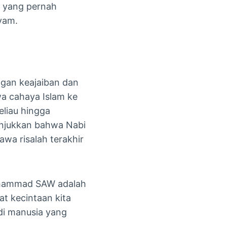
n yang pernah
yam.
gan keajaiban dan
a cahaya Islam ke
eliau hingga
unjukkan bahwa Nabi
a risalah terakhir
Muhammad SAW adalah
t kecintaan kita
adi manusia yang