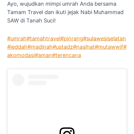
Ayo, wujudkan mimpi umrah Anda bersama
Tamam Travel dan ikuti jejak Nabi Muhammad
SAW di Tanah Suci!
#umrah
#tamahtravel
#pinrang
#sulawesiselatan
#jeddah
#madinah
#ustadz
#nasihat
#mutawwif
#
akomodasi
#aman
#terencana